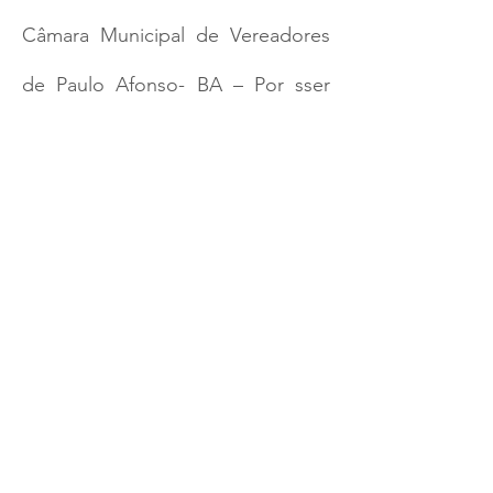
Câmara Municipal de Vereadores
de Paulo Afonso- BA – Por sser
pioneira em Paulo Afonso na
realização de PCI com
Universidade Brasileira ,
UNIVATES, para a oferta de
Mestrado reconhecido e
recomendado pela CAPES em
Paulo Afonso/BA;
- Habilitação ao Edital de